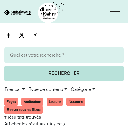
Cookies et traceurs utilisés sur ce site
Aller
Aller
au
à
contenu
la
recherche
RECHERCHER
Trier par
Type de contenu
Catégorie
Pages
Auditorium
Lecture
Nocturne
Enlever tous les filtres
7 résultats trouvés
Afficher les résultats 1 à 7 de 7.