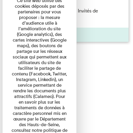
Ce site web utilise des
cookies déposés par des
Fanny Taillandier – Foudres Les Invités de
partenaires pour vous
proposer : la mesure
l’Imprimerie n°6 Lecture ...
d’audience utile à
l’amélioration du site
Pages
(Google analytics), des
cartes interactives (Google
maps), des boutons de
partage sur les réseaux
sociaux qui permettent aux
utilisateurs du site de
faciliter le partage de
contenu (Facebook, Twitter,
Instagram, Linkedin), un
service permettant de
rendre les documents plus
attractifs (Calameo). Pour
en savoir plus sur les
traitements de données à
caractère personnel mis en
œuvre par le Département
des Hauts-de-Seine,
consultez notre politique de