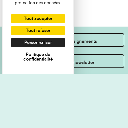
protection des données.
Tout accepter
Tout refuser
Je souhaite des renseignements
Personnaliser
Politique de
confidentialité
Inscrivez-vous à la newsletter
Règlement de visite
Politique de
confidentialité
Contact
Accessibilité : non
Plan du site