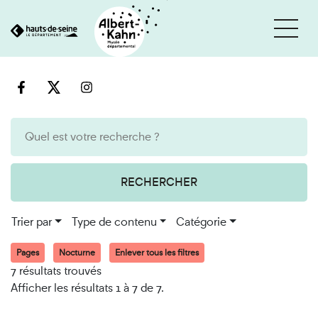
Cookies et traceurs utilisés sur ce site
Aller
Aller
au
à
contenu
la
recherche
RECHERCHER
Trier par
Type de contenu
Catégorie
Pages
Nocturne
Enlever tous les filtres
7 résultats trouvés
Afficher les résultats 1 à 7 de 7.