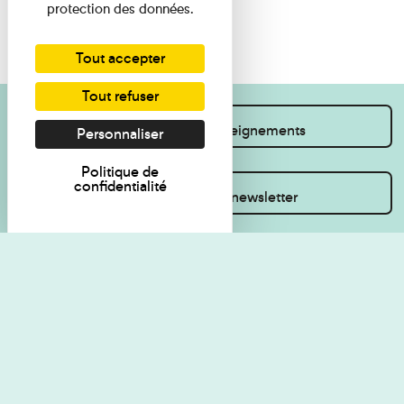
protection des données.
Tout accepter
Tout refuser
Je souhaite des renseignements
Personnaliser
Politique de
confidentialité
Inscrivez-vous à la newsletter
Règlement de visite
Politique de
confidentialité
Contact
Accessibilité : non
Plan du site