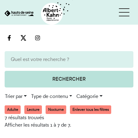
Cookies et traceurs utilisés sur ce site
Aller
Aller
au
à
contenu
la
recherche
RECHERCHER
Trier par
Type de contenu
Catégorie
Adulte
Lecture
Nocturne
Enlever tous les filtres
7 résultats trouvés
Afficher les résultats 1 à 7 de 7.