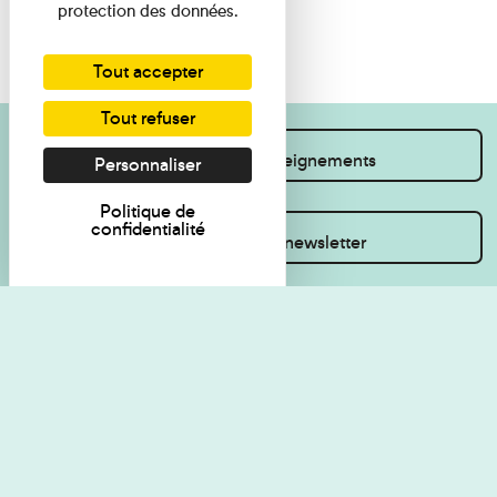
protection des données.
Tout accepter
Tout refuser
Je souhaite des renseignements
Personnaliser
Politique de
confidentialité
Inscrivez-vous à la newsletter
Règlement de visite
Politique de
confidentialité
Contact
Accessibilité : non
Plan du site