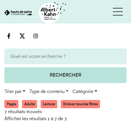
Cookies et traceurs utilisés sur ce site
Aller
Aller
au
à
contenu
la
recherche
RECHERCHER
Trier par
Type de contenu
Catégorie
Pages
Adulte
Lecture
Enlever tous les filtres
7 résultats trouvés
Afficher les résultats 1 à 7 de 7.