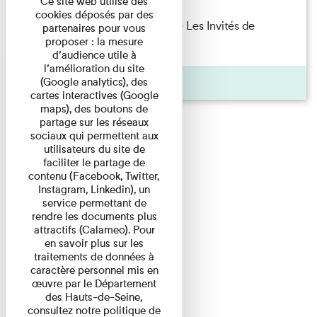
Ce site web utilise des
cookies déposés par des
Marie Cosnay — Toi et ton frère Les Invités de
partenaires pour vous
proposer : la mesure
l'Imprimerie n°10 À ...
d’audience utile à
l’amélioration du site
Pages
(Google analytics), des
cartes interactives (Google
maps), des boutons de
partage sur les réseaux
sociaux qui permettent aux
utilisateurs du site de
faciliter le partage de
contenu (Facebook, Twitter,
Instagram, Linkedin), un
service permettant de
rendre les documents plus
attractifs (Calameo). Pour
en savoir plus sur les
traitements de données à
caractère personnel mis en
œuvre par le Département
des Hauts-de-Seine,
consultez notre politique de