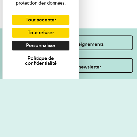
protection des données.
Tout accepter
Tout refuser
Je souhaite des renseignements
Personnaliser
Politique de
confidentialité
Inscrivez-vous à la newsletter
Règlement de visite
Politique de
confidentialité
Contact
Accessibilité : non
Plan du site