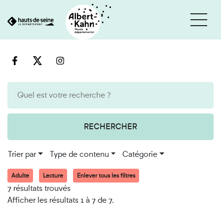
Cookies et traceurs utilisés sur ce site
Aller
Aller
au
à
contenu
la
recherche
RECHERCHER
Trier par
Type de contenu
Catégorie
Adulte
Lecture
Enlever tous les filtres
7 résultats trouvés
Afficher les résultats 1 à 7 de 7.