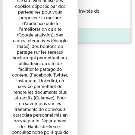
Ce site web utilise des
cookies déposés par des
Fanny Taillandier – Foudres Les Invités de
partenaires pour vous
proposer : la mesure
l’Imprimerie n°6 Lecture ...
d’audience utile à
l’amélioration du site
Pages
(Google analytics), des
cartes interactives (Google
maps), des boutons de
partage sur les réseaux
sociaux qui permettent aux
utilisateurs du site de
faciliter le partage de
contenu (Facebook, Twitter,
Instagram, Linkedin), un
service permettant de
rendre les documents plus
attractifs (Calameo). Pour
en savoir plus sur les
traitements de données à
caractère personnel mis en
œuvre par le Département
des Hauts-de-Seine,
consultez notre politique de