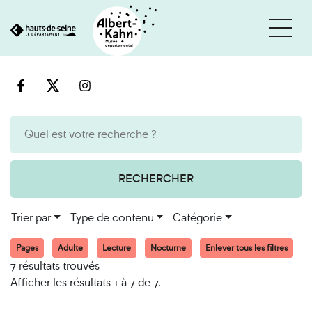
Cookies et traceurs utilisés sur ce site
Aller
Aller
au
à
contenu
la
recherche
RECHERCHER
Trier par
Type de contenu
Catégorie
Pages
Adulte
Lecture
Nocturne
Enlever tous les filtres
7 résultats trouvés
Afficher les résultats 1 à 7 de 7.