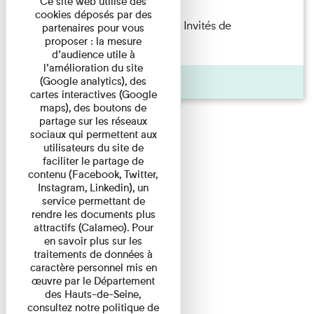
Ce site web utilise des
cookies déposés par des
Fanny Taillandier – Foudres Les Invités de
partenaires pour vous
proposer : la mesure
l’Imprimerie n°6 Lecture ...
d’audience utile à
l’amélioration du site
Pages
(Google analytics), des
cartes interactives (Google
maps), des boutons de
partage sur les réseaux
sociaux qui permettent aux
utilisateurs du site de
faciliter le partage de
contenu (Facebook, Twitter,
Instagram, Linkedin), un
service permettant de
rendre les documents plus
attractifs (Calameo). Pour
en savoir plus sur les
traitements de données à
caractère personnel mis en
œuvre par le Département
des Hauts-de-Seine,
consultez notre politique de