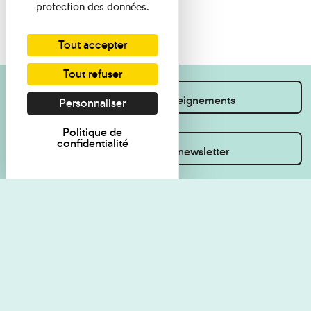
protection des données.
Tout accepter
Tout refuser
Je souhaite des renseignements
Personnaliser
Politique de
confidentialité
Inscrivez-vous à la newsletter
Règlement de visite
Politique de
confidentialité
Contact
Accessibilité : non
Plan du site