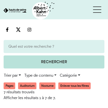
Cookies et traceurs utilisés sur ce site
Aller
Aller
au
à
contenu
la
recherche
RECHERCHER
Trier par
Type de contenu
Catégorie
Pages
Auditorium
Nocturne
Enlever tous les filtres
7 résultats trouvés
Afficher les résultats 1 à 7 de 7.