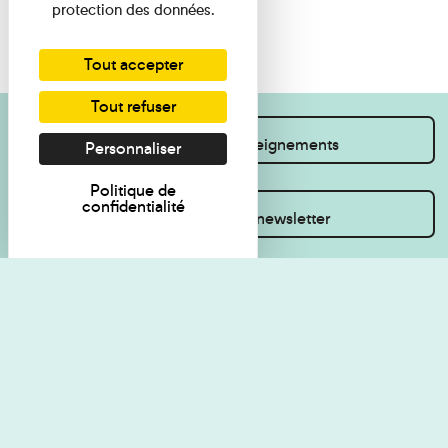
protection des données.
Tout accepter
Tout refuser
Je souhaite des renseignements
Personnaliser
Politique de
confidentialité
Inscrivez-vous à la newsletter
Règlement de visite
Politique de
confidentialité
Contact
Accessibilité : non
Plan du site