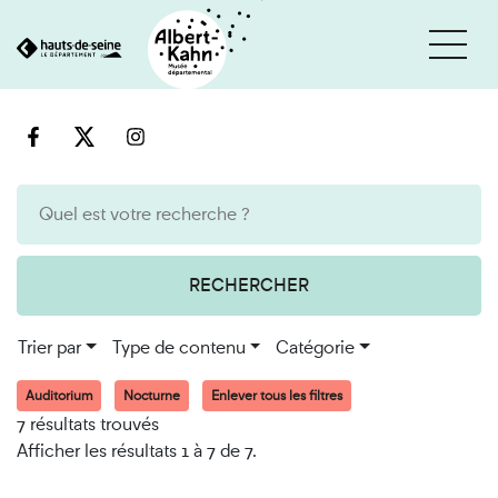
Cookies et traceurs utilisés sur ce site
Aller
Aller
au
à
contenu
la
recherche
RECHERCHER
Trier par
Type de contenu
Catégorie
Auditorium
Nocturne
Enlever tous les filtres
7 résultats trouvés
Afficher les résultats 1 à 7 de 7.