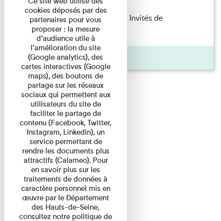
Ce site web utilise des
cookies déposés par des
Fanny Taillandier – Foudres Les Invités de
partenaires pour vous
proposer : la mesure
l’Imprimerie n°6 Lecture ...
d’audience utile à
l’amélioration du site
Pages
(Google analytics), des
cartes interactives (Google
maps), des boutons de
partage sur les réseaux
sociaux qui permettent aux
utilisateurs du site de
faciliter le partage de
contenu (Facebook, Twitter,
Instagram, Linkedin), un
service permettant de
rendre les documents plus
attractifs (Calameo). Pour
en savoir plus sur les
traitements de données à
caractère personnel mis en
œuvre par le Département
des Hauts-de-Seine,
consultez notre politique de