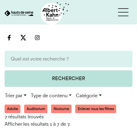
Cookies et traceurs utilisés sur ce site
Aller
Aller
au
à
contenu
la
recherche
RECHERCHER
Trier par
Type de contenu
Catégorie
Adulte
Auditorium
Nocturne
Enlever tous les filtres
7 résultats trouvés
Afficher les résultats 1 à 7 de 7.