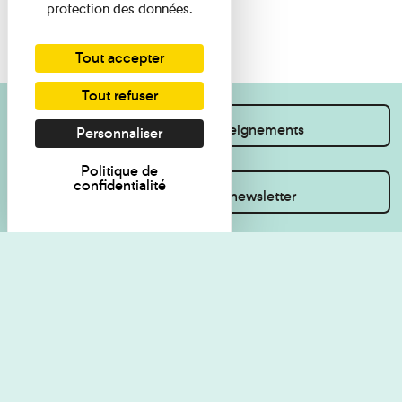
protection des données.
Tout accepter
Tout refuser
Je souhaite des renseignements
Personnaliser
Politique de
confidentialité
Inscrivez-vous à la newsletter
Règlement de visite
Politique de
confidentialité
Contact
Accessibilité : non
Plan du site