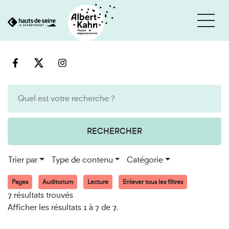
Cookies et traceurs utilisés sur ce site
Aller
Aller
au
à
contenu
la
recherche
RECHERCHER
Trier par
Type de contenu
Catégorie
Pages
Auditorium
Lecture
Enlever tous les filtres
7 résultats trouvés
Afficher les résultats 1 à 7 de 7.