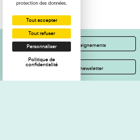
protection des données.
Tout accepter
Tout refuser
Je souhaite des renseignements
Personnaliser
Politique de
confidentialité
Inscrivez-vous à la newsletter
Règlement de visite
Politique de
confidentialité
Contact
Accessibilité : non
Plan du site