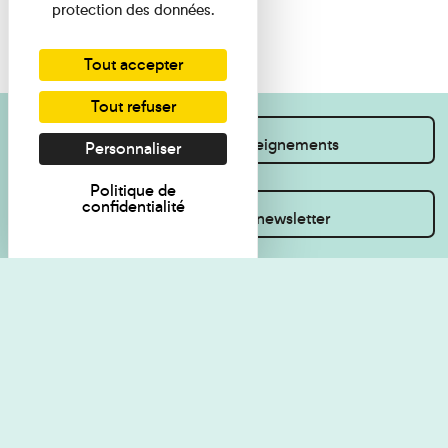
protection des données.
Tout accepter
Tout refuser
Je souhaite des renseignements
Personnaliser
Politique de
confidentialité
Inscrivez-vous à la newsletter
Règlement de visite
Politique de
confidentialité
Contact
Accessibilité : non
Plan du site