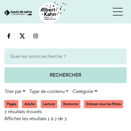
Cookies et traceurs utilisés sur ce site
Aller
Aller
au
à
contenu
la
recherche
RECHERCHER
Trier par
Type de contenu
Catégorie
Pages
Adulte
Lecture
Nocturne
Enlever tous les filtres
7 résultats trouvés
Afficher les résultats 1 à 7 de 7.