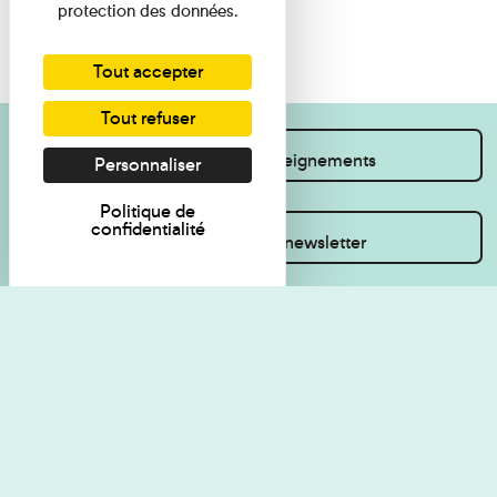
protection des données.
Tout accepter
Tout refuser
Je souhaite des renseignements
Personnaliser
Politique de
confidentialité
Inscrivez-vous à la newsletter
Règlement de visite
Politique de
confidentialité
Contact
Accessibilité : non
Plan du site