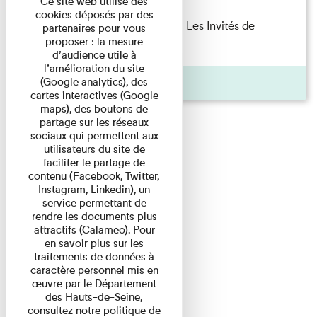
Ce site web utilise des
cookies déposés par des
Marie Cosnay — Toi et ton frère Les Invités de
partenaires pour vous
proposer : la mesure
l'Imprimerie n°10 À ...
d’audience utile à
l’amélioration du site
Pages
(Google analytics), des
cartes interactives (Google
maps), des boutons de
partage sur les réseaux
sociaux qui permettent aux
utilisateurs du site de
faciliter le partage de
contenu (Facebook, Twitter,
Instagram, Linkedin), un
service permettant de
rendre les documents plus
attractifs (Calameo). Pour
en savoir plus sur les
traitements de données à
caractère personnel mis en
œuvre par le Département
des Hauts-de-Seine,
consultez notre politique de