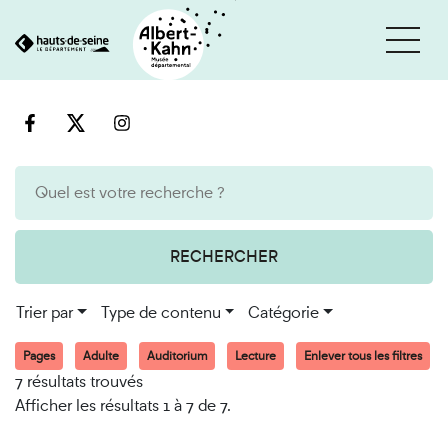
Cookies et traceurs utilisés sur ce site
Aller
Aller
au
à
contenu
la
recherche
RECHERCHER
Trier par
Type de contenu
Catégorie
Pages
Adulte
Auditorium
Lecture
Enlever tous les filtres
7 résultats trouvés
Afficher les résultats 1 à 7 de 7.