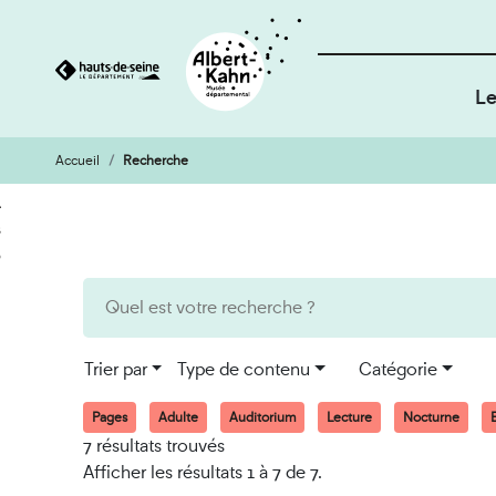
Le
Accueil
Recherche
Cookies et traceurs utilisés sur ce site
Aller
Aller
au
à
contenu
la
recherche
Trier par
Type de contenu
Catégorie
Pages
Adulte
Auditorium
Lecture
Nocturne
E
7 résultats trouvés
Afficher les résultats 1 à 7 de 7.