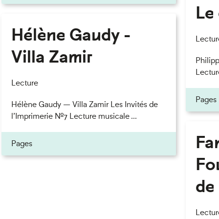
Le 
Hélène Gaudy -
eau des cookies
Lectur
Villa Zamir
Philipp
Lectur
Lecture
Pages
Hélène Gaudy — Villa Zamir Les Invités de
l’Imprimerie n°7 Lecture musicale ...
Fan
Pages
Fou
de 
Lectur