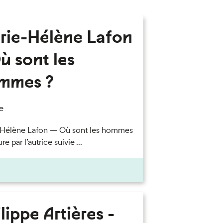
rie-Hélène Lafon
ù sont les
mmes ?
e
-Hélène Lafon — Où sont les hommes
re par l’autrice suivie ...
lippe Artières -