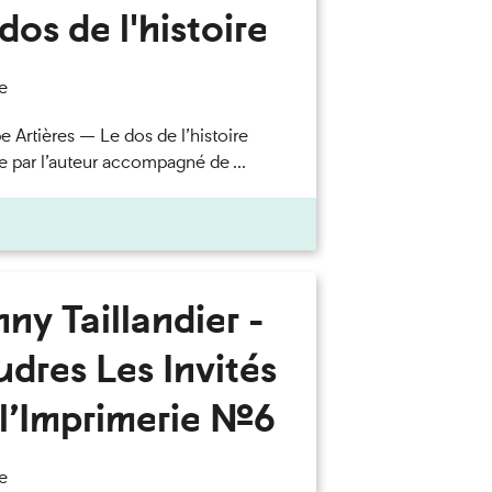
dos de l'histoire
e
e Artières — Le dos de l’histoire
e par l’auteur accompagné de ...
ny Taillandier -
dres Les Invités
l’Imprimerie n°6
e