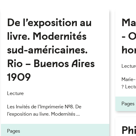
De l’exposition au
Ma
livre. Modernités
- O
sud-américaines.
ho
Rio – Buenos Aires
Lectur
1909
Marie
? Lectu
Lecture
Pages
Les Invités de l’Imprimerie n°8. De
l’exposition au livre. Modernités ...
Phi
Pages