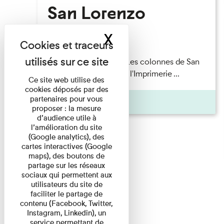
San Lorenzo
X
Masquer le band
Lecture
Patrick Boucheron — Les colonnes de San
Lorenzo Les Invités de l'Imprimerie ...
Ce site web utilise des
cookies déposés par des
partenaires pour vous
Pages
proposer : la mesure
d’audience utile à
l’amélioration du site
(Google analytics), des
cartes interactives (Google
maps), des boutons de
partage sur les réseaux
sociaux qui permettent aux
utilisateurs du site de
faciliter le partage de
contenu (Facebook, Twitter,
Instagram, Linkedin), un
service permettant de