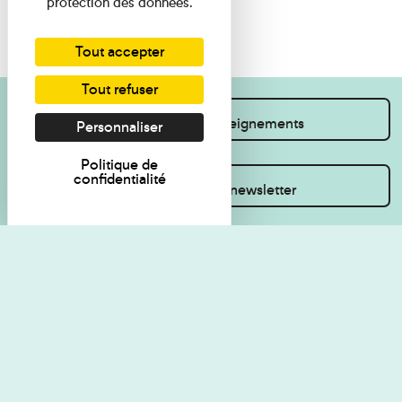
protection des données.
Tout accepter
Tout refuser
Je souhaite des renseignements
Personnaliser
Politique de
confidentialité
Inscrivez-vous à la newsletter
Règlement de visite
Politique de
confidentialité
Contact
Accessibilité : non
Plan du site