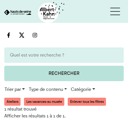
Cookies et traceurs utilisés sur ce site
Aller
Aller
au
à
contenu
la
recherche
RECHERCHER
Trier par
Type de contenu
Catégorie
Ateliers
Les vacances au musée
Enlever tous les filtres
1 résultat trouvé
Afficher les résultats 1 à 1 de 1.