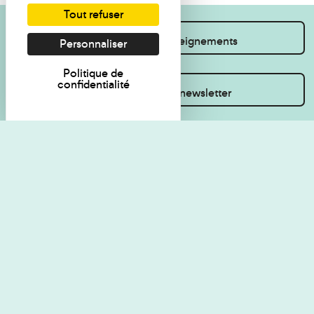
Tout refuser
Je souhaite des renseignements
Personnaliser
Politique de
confidentialité
Inscrivez-vous à la newsletter
Règlement de visite
Politique de
confidentialité
Contact
Accessibilité : non
Plan du site
conforme
Les Amis du musée
Gestion des cookies
Mentions légales