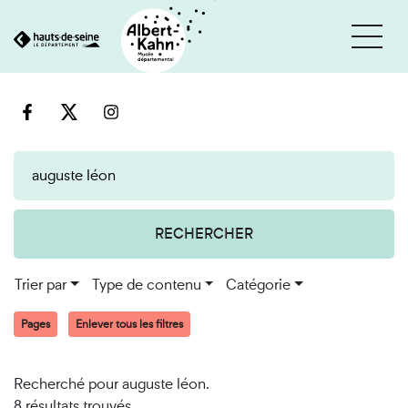
Cookies et traceurs utilisés sur ce site
Aller
Aller
au
à
contenu
la
recherche
RECHERCHER
Trier par
Type de contenu
Catégorie
Pages
Enlever tous les filtres
Recherché pour auguste léon.
8 résultats trouvés