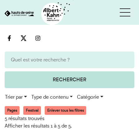
Cookies et traceurs utilisés sur ce site
Aller
Aller
au
à
contenu
la
recherche
RECHERCHER
Trier par
Type de contenu
Catégorie
Pages
Festival
Enlever tous les filtres
5 résultats trouvés
Afficher les résultats 1 à 5 de 5.