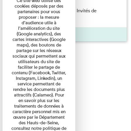
Ce site web utilise des
cookies déposés par des
Fanny Taillandier – Foudres Les Invités de
partenaires pour vous
proposer : la mesure
l’Imprimerie n°6 Lecture ...
d’audience utile à
l’amélioration du site
Pages
(Google analytics), des
cartes interactives (Google
maps), des boutons de
partage sur les réseaux
sociaux qui permettent aux
utilisateurs du site de
faciliter le partage de
contenu (Facebook, Twitter,
Instagram, Linkedin), un
service permettant de
rendre les documents plus
attractifs (Calameo). Pour
en savoir plus sur les
traitements de données à
caractère personnel mis en
œuvre par le Département
des Hauts-de-Seine,
consultez notre politique de