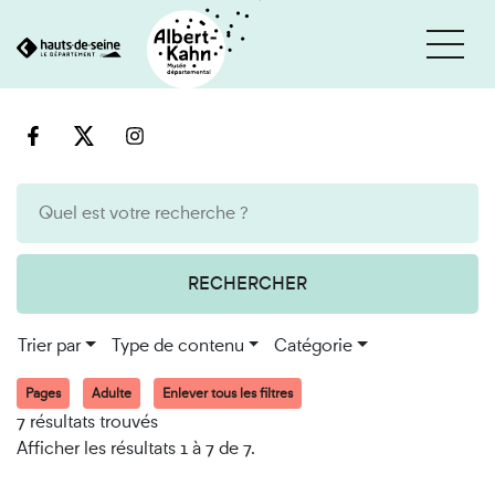
Cookies et traceurs utilisés sur ce site
Aller
Aller
au
à
contenu
la
recherche
RECHERCHER
Trier par
Type de contenu
Catégorie
Pages
Adulte
Enlever tous les filtres
7 résultats trouvés
Afficher les résultats 1 à 7 de 7.