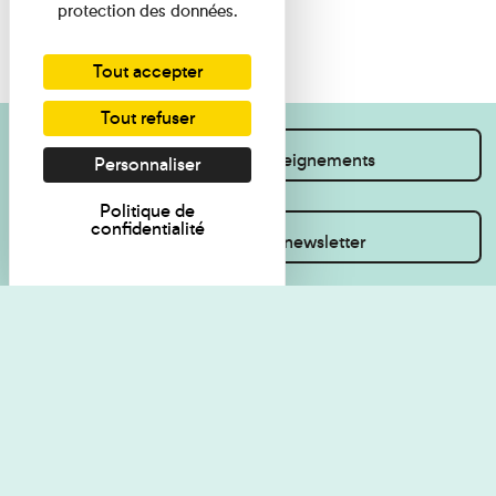
protection des données.
Tout accepter
Tout refuser
Je souhaite des renseignements
Personnaliser
Politique de
confidentialité
Inscrivez-vous à la newsletter
Règlement de visite
Politique de
confidentialité
Contact
Accessibilité : non
Plan du site