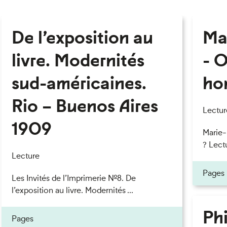
De l’exposition au
Ma
livre. Modernités
- O
sud-américaines.
ho
Rio – Buenos Aires
Lectur
1909
Marie
? Lectu
Lecture
Pages
Les Invités de l’Imprimerie n°8. De
l’exposition au livre. Modernités ...
Phi
Pages