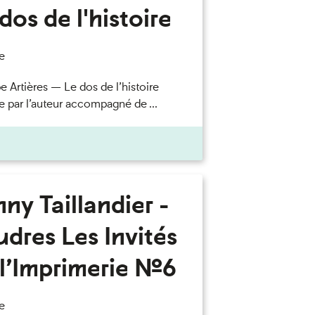
dos de l'histoire
e
e Artières — Le dos de l’histoire
e par l’auteur accompagné de ...
ny Taillandier -
dres Les Invités
l’Imprimerie n°6
e