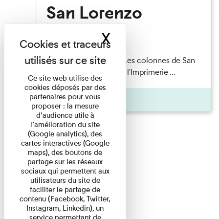
San Lorenzo
X
Masquer le band
Lecture
Patrick Boucheron — Les colonnes de San
Lorenzo Les Invités de l'Imprimerie ...
Ce site web utilise des
cookies déposés par des
partenaires pour vous
Pages
proposer : la mesure
d’audience utile à
l’amélioration du site
(Google analytics), des
cartes interactives (Google
maps), des boutons de
partage sur les réseaux
sociaux qui permettent aux
utilisateurs du site de
faciliter le partage de
contenu (Facebook, Twitter,
Instagram, Linkedin), un
service permettant de