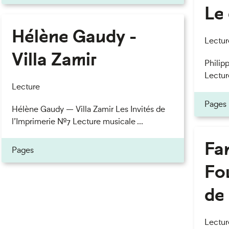
Le 
Hélène Gaudy -
eau des cookies
Lectur
Villa Zamir
Philipp
Lectur
Lecture
Pages
Hélène Gaudy — Villa Zamir Les Invités de
l’Imprimerie n°7 Lecture musicale ...
Fan
Pages
Fou
de 
Lectur