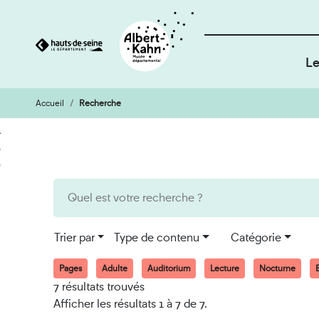
Le
Accueil
Recherche
Cookies et traceurs utilisés sur ce site
Aller
Aller
au
à
contenu
la
recherche
Trier par
Type de contenu
Catégorie
Pages
Adulte
Auditorium
Lecture
Nocturne
E
7 résultats trouvés
Afficher les résultats 1 à 7 de 7.