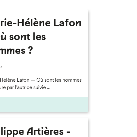
rie-Hélène Lafon
ù sont les
mmes ?
e
-Hélène Lafon — Où sont les hommes
re par l’autrice suivie ...
lippe Artières -