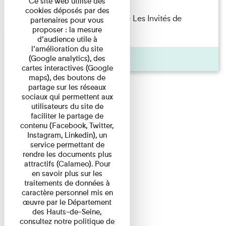
Ce site web utilise des
cookies déposés par des
Marie Cosnay — Toi et ton frère Les Invités de
partenaires pour vous
proposer : la mesure
l'Imprimerie n°10 À ...
d’audience utile à
l’amélioration du site
Pages
(Google analytics), des
cartes interactives (Google
maps), des boutons de
partage sur les réseaux
sociaux qui permettent aux
utilisateurs du site de
faciliter le partage de
contenu (Facebook, Twitter,
Instagram, Linkedin), un
service permettant de
rendre les documents plus
attractifs (Calameo). Pour
en savoir plus sur les
traitements de données à
caractère personnel mis en
œuvre par le Département
des Hauts-de-Seine,
consultez notre politique de