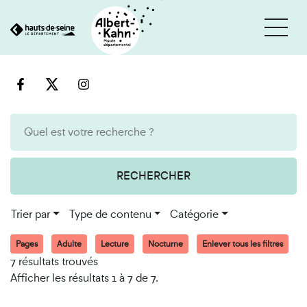
Cookies et traceurs utilisés sur ce site
Aller
Aller
au
à
contenu
la
recherche
RECHERCHER
Trier par
Type de contenu
Catégorie
Pages
Adulte
Lecture
Nocturne
Enlever tous les filtres
7 résultats trouvés
Afficher les résultats 1 à 7 de 7.