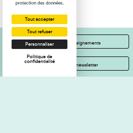
protection des données.
Tout accepter
Tout refuser
Je souhaite des renseignements
Personnaliser
Politique de
confidentialité
Inscrivez-vous à la newsletter
Règlement de visite
Politique de
confidentialité
Contact
Accessibilité : non
Plan du site