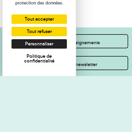
protection des données.
Tout accepter
Tout refuser
Je souhaite des renseignements
Personnaliser
Politique de
confidentialité
Inscrivez-vous à la newsletter
Règlement de visite
Politique de
confidentialité
Contact
Accessibilité : non
Plan du site