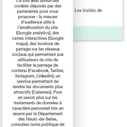
Ce site web utilise des
cookies déposés par des
Marie Cosnay — Toi et ton frère Les Invités de
partenaires pour vous
proposer : la mesure
l'Imprimerie n°10 À ...
d’audience utile à
l’amélioration du site
Pages
(Google analytics), des
cartes interactives (Google
maps), des boutons de
partage sur les réseaux
sociaux qui permettent aux
utilisateurs du site de
faciliter le partage de
contenu (Facebook, Twitter,
Instagram, Linkedin), un
service permettant de
rendre les documents plus
attractifs (Calameo). Pour
en savoir plus sur les
traitements de données à
caractère personnel mis en
œuvre par le Département
des Hauts-de-Seine,
consultez notre politique de