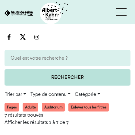
Cookies et traceurs utilisés sur ce site
Aller
Aller
au
à
contenu
la
recherche
RECHERCHER
Trier par
Type de contenu
Catégorie
Pages
Adulte
Auditorium
Enlever tous les filtres
7 résultats trouvés
Afficher les résultats 1 à 7 de 7.