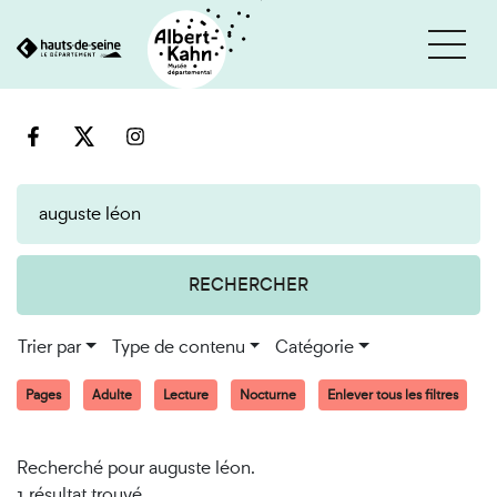
Cookies et traceurs utilisés sur ce site
Aller
Aller
au
à
contenu
la
recherche
RECHERCHER
Trier par
Type de contenu
Catégorie
Pages
Adulte
Lecture
Nocturne
Enlever tous les filtres
Recherché pour auguste léon.
1 résultat trouvé