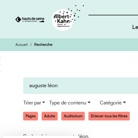
Le
Accueil
Recherche
Cookies et traceurs utilisés sur ce site
Aller
Aller
au
à
contenu
la
recherche
Trier par
Type de contenu
Catégorie
Pages
Adulte
Auditorium
Enlever tous les filtres
Recherché pour auguste léon.