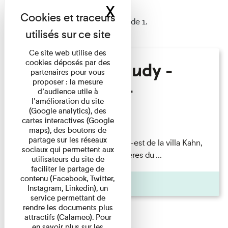
X
Masquer le band
1 résultat trouvé
Afficher les résultats 1 à 1 de 1.
Ce site web utilise des
cookies déposés par des
Hélène Gaudy -
partenaires pour vous
proposer : la mesure
Villa Zamir
d’audience utile à
l’amélioration du site
(Google analytics), des
Lecture
cartes interactives (Google
maps), des boutons de
partage sur les réseaux
couchant) [Angle nord-est de la villa Kahn,
sociaux qui permettent aux
dite villa Zamir et lumières du ...
utilisateurs du site de
faciliter le partage de
contenu (Facebook, Twitter,
Pages
Instagram, Linkedin), un
service permettant de
rendre les documents plus
attractifs (Calameo). Pour
en savoir plus sur les