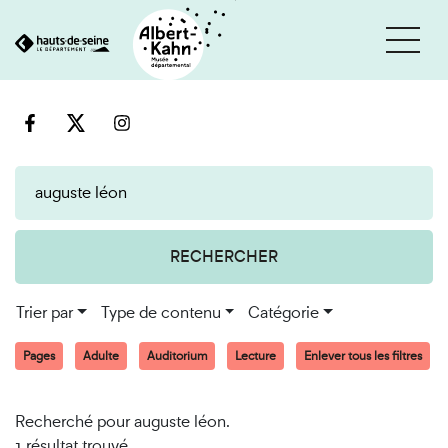
Cookies et traceurs utilisés sur ce site
Aller
Aller
au
à
contenu
la
recherche
RECHERCHER
Trier par
Type de contenu
Catégorie
Pages
Adulte
Auditorium
Lecture
Enlever tous les filtres
Recherché pour auguste léon.
1 résultat trouvé