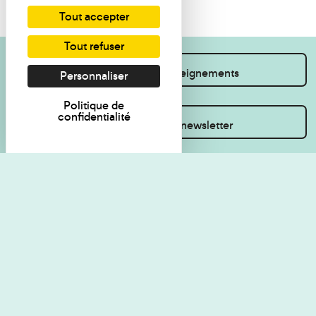
Tout accepter
Tout refuser
Je souhaite des renseignements
Personnaliser
Politique de
confidentialité
Inscrivez-vous à la newsletter
Règlement de visite
Politique de
confidentialité
Contact
Accessibilité : non
Plan du site
conforme
Les Amis du musée