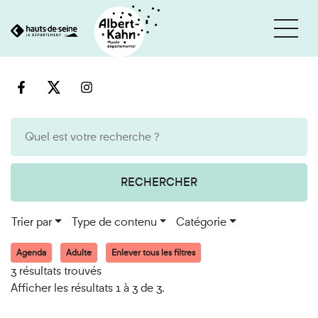
Cookies et traceurs utilisés sur ce site
Aller
Aller
au
à
contenu
la
recherche
RECHERCHER
Trier par
Type de contenu
Catégorie
Agenda
Adulte
Enlever tous les filtres
3 résultats trouvés
Afficher les résultats 1 à 3 de 3.