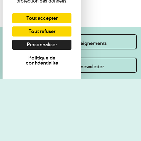
protection des données.
Tout accepter
Tout refuser
Je souhaite des renseignements
Personnaliser
Politique de
confidentialité
Inscrivez-vous à la newsletter
Règlement de visite
Politique de
confidentialité
Contact
Accessibilité : non
Plan du site