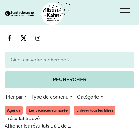
Cookies et traceurs utilisés sur ce site
Aller
Aller
au
à
contenu
la
recherche
RECHERCHER
Trier par
Type de contenu
Catégorie
Agenda
Les vacances au musée
Enlever tous les filtres
1 résultat trouvé
Afficher les résultats 1 à 1 de 1.