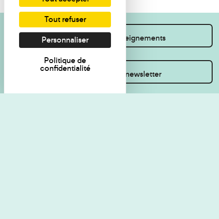
Tout refuser
Je souhaite des renseignements
Personnaliser
Politique de
confidentialité
Inscrivez-vous à la newsletter
Règlement de visite
Politique de
confidentialité
Contact
Accessibilité : non
Plan du site
conforme
Les Amis du musée
Gestion des cookies
Mentions légales