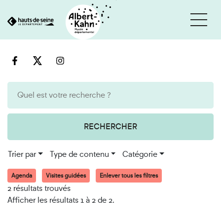
Cookies et traceurs utilisés sur ce site
Aller
Aller
au
à
contenu
la
recherche
RECHERCHER
Trier par
Type de contenu
Catégorie
Agenda
Visites guidées
Enlever tous les filtres
2 résultats trouvés
Afficher les résultats 1 à 2 de 2.