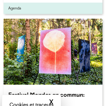
Agenda
Festival Mondes en commun:
X
Masquer le band
visite guidée