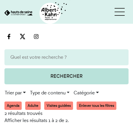
Cookies et traceurs utilisés sur ce site
Aller
Aller
au
à
contenu
la
recherche
RECHERCHER
Trier par
Type de contenu
Catégorie
Agenda
Adulte
Visites guidées
Enlever tous les filtres
2 résultats trouvés
Afficher les résultats 1 à 2 de 2.