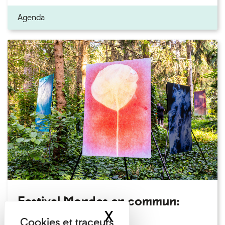
Agenda
Festival Mondes en commun:
X
Masquer le band
visite guidée