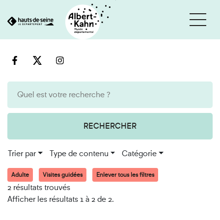
Cookies et traceurs utilisés sur ce site
Aller
Aller
au
à
contenu
la
recherche
RECHERCHER
Trier par
Type de contenu
Catégorie
Adulte
Visites guidées
Enlever tous les filtres
2 résultats trouvés
Afficher les résultats 1 à 2 de 2.