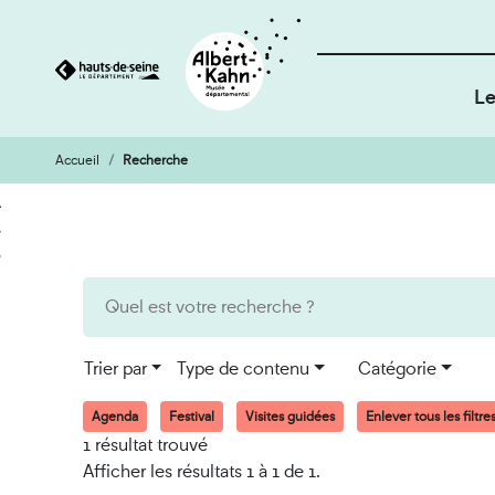
Le
Accueil
Recherche
Cookies et traceurs utilisés sur ce site
Aller
Aller
au
à
contenu
la
recherche
Trier par
Type de contenu
Catégorie
Agenda
Festival
Visites guidées
Enlever tous les filtre
1 résultat trouvé
Afficher les résultats 1 à 1 de 1.