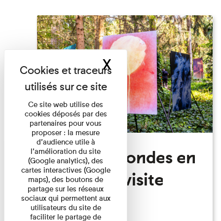
X
Masquer le band
Ce site web utilise des
cookies déposés par des
partenaires pour vous
proposer : la mesure
d’audience utile à
Festival Mondes en
l’amélioration du site
(Google analytics), des
cartes interactives (Google
commun: visite
maps), des boutons de
partage sur les réseaux
guidée
sociaux qui permettent aux
utilisateurs du site de
faciliter le partage de