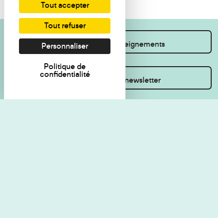
Tout accepter
Tout refuser
Je souhaite des renseignements
Personnaliser
Politique de
confidentialité
Inscrivez-vous à la newsletter
Règlement de visite
Politique de
confidentialité
Contact
Accessibilité : non
Plan du site
conforme
Les Amis du musée
Gestion des cookies