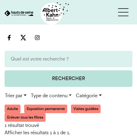
Cookies et traceurs utilisés sur ce site
Aller
Aller
au
à
contenu
la
recherche
RECHERCHER
Trier par
Type de contenu
Catégorie
Adulte
Exposition permanente
Visites guidées
Enlever tous les filtres
1 résultat trouvé
Afficher les résultats 1 à 1 de 1.