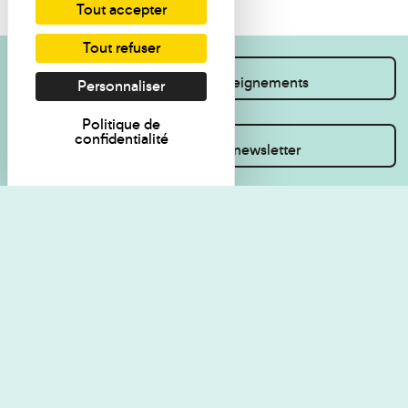
Tout accepter
Tout refuser
Je souhaite des renseignements
Personnaliser
Politique de
confidentialité
Inscrivez-vous à la newsletter
Règlement de visite
Politique de
confidentialité
Contact
Accessibilité : non
Plan du site
conforme
Les Amis du musée
Gestion des cookies