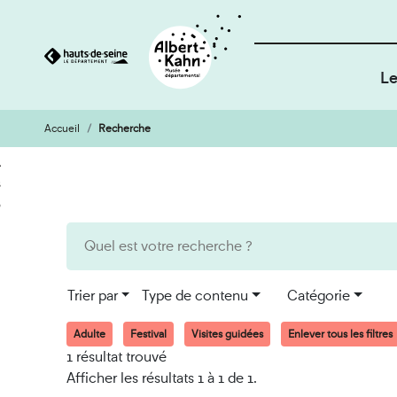
Le
Accueil
Recherche
Cookies et traceurs utilisés sur ce site
Aller
Aller
au
à
contenu
la
recherche
Trier par
Type de contenu
Catégorie
Adulte
Festival
Visites guidées
Enlever tous les filtres
1 résultat trouvé
Afficher les résultats 1 à 1 de 1.