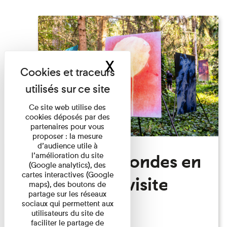
X
Masquer le band
Ce site web utilise des
cookies déposés par des
partenaires pour vous
proposer : la mesure
d’audience utile à
Festival Mondes en
l’amélioration du site
(Google analytics), des
cartes interactives (Google
commun: visite
maps), des boutons de
partage sur les réseaux
guidée
sociaux qui permettent aux
utilisateurs du site de
faciliter le partage de