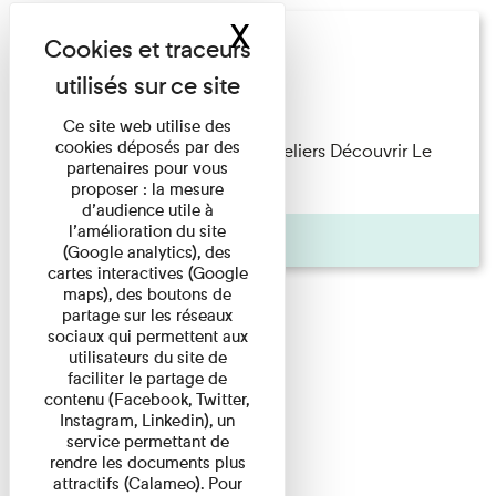
X
Masquer le band
Offre pédagogique
Salle des Plaques
Ce site web utilise des
cookies déposés par des
Offre pédagogique Visites et ateliers Découvrir Le
partenaires pour vous
musée propose aux élèves ...
proposer : la mesure
d’audience utile à
l’amélioration du site
Pages
(Google analytics), des
cartes interactives (Google
maps), des boutons de
partage sur les réseaux
sociaux qui permettent aux
utilisateurs du site de
faciliter le partage de
contenu (Facebook, Twitter,
Instagram, Linkedin), un
service permettant de
rendre les documents plus
attractifs (Calameo). Pour