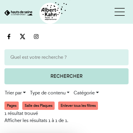
Cookies et traceurs utilisés sur ce site
Aller
Aller
au
à
contenu
la
recherche
RECHERCHER
Trier par
Type de contenu
Catégorie
Pages
Salle des Plaques
Enlever tous les filtres
1 résultat trouvé
Afficher les résultats 1 à 1 de 1.