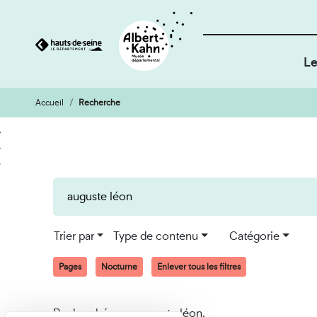
Le
Accueil
Recherche
Cookies et traceurs utilisés sur ce site
Aller
Aller
au
à
contenu
la
recherche
Trier par
Type de contenu
Catégorie
Pages
Nocturne
Enlever tous les filtres
Recherché pour auguste léon.