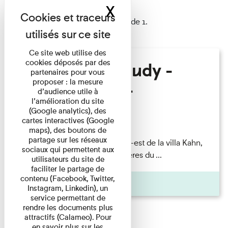
X
Masquer le band
1 résultat trouvé
Afficher les résultats 1 à 1 de 1.
Ce site web utilise des
cookies déposés par des
Hélène Gaudy -
partenaires pour vous
proposer : la mesure
Villa Zamir
d’audience utile à
l’amélioration du site
(Google analytics), des
Lecture
cartes interactives (Google
maps), des boutons de
partage sur les réseaux
couchant) [Angle nord-est de la villa Kahn,
sociaux qui permettent aux
dite villa Zamir et lumières du ...
utilisateurs du site de
faciliter le partage de
contenu (Facebook, Twitter,
Pages
Instagram, Linkedin), un
service permettant de
rendre les documents plus
attractifs (Calameo). Pour
en savoir plus sur les