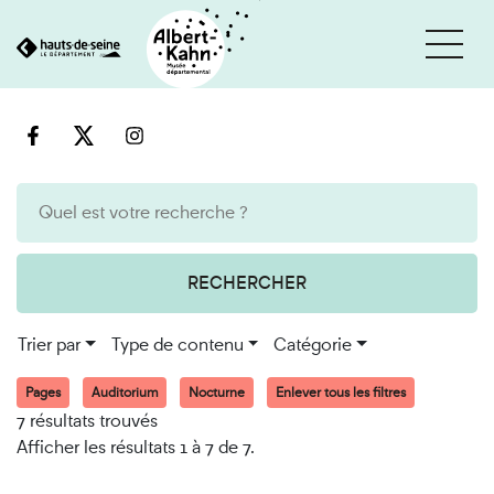
Cookies et traceurs utilisés sur ce site
Aller
Aller
au
à
contenu
la
recherche
RECHERCHER
Trier par
Type de contenu
Catégorie
Pages
Auditorium
Nocturne
Enlever tous les filtres
7 résultats trouvés
Afficher les résultats 1 à 7 de 7.