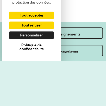
protection des données.
Tout accepter
Tout refuser
Je souhaite des renseignements
Personnaliser
Politique de
confidentialité
Inscrivez-vous à la newsletter
Règlement de visite
Politique de
confidentialité
Contact
Accessibilité : non
Plan du site