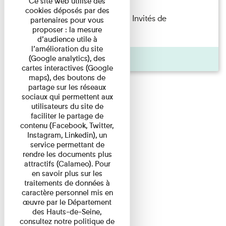
Ce site web utilise des
cookies déposés par des
Fanny Taillandier – Foudres Les Invités de
partenaires pour vous
proposer : la mesure
l’Imprimerie n°6 Lecture ...
d’audience utile à
l’amélioration du site
Pages
(Google analytics), des
cartes interactives (Google
maps), des boutons de
partage sur les réseaux
sociaux qui permettent aux
utilisateurs du site de
faciliter le partage de
contenu (Facebook, Twitter,
Instagram, Linkedin), un
service permettant de
rendre les documents plus
attractifs (Calameo). Pour
en savoir plus sur les
traitements de données à
caractère personnel mis en
œuvre par le Département
des Hauts-de-Seine,
consultez notre politique de