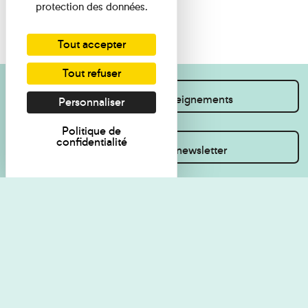
protection des données.
Tout accepter
Tout refuser
Je souhaite des renseignements
Personnaliser
Politique de
confidentialité
Inscrivez-vous à la newsletter
Règlement de visite
Politique de
confidentialité
Contact
Accessibilité : non
Plan du site