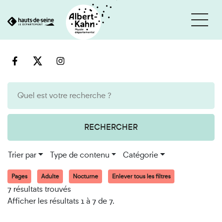
Cookies et traceurs utilisés sur ce site
Aller
Aller
au
à
contenu
la
recherche
RECHERCHER
Trier par
Type de contenu
Catégorie
Pages
Adulte
Nocturne
Enlever tous les filtres
7 résultats trouvés
Afficher les résultats 1 à 7 de 7.