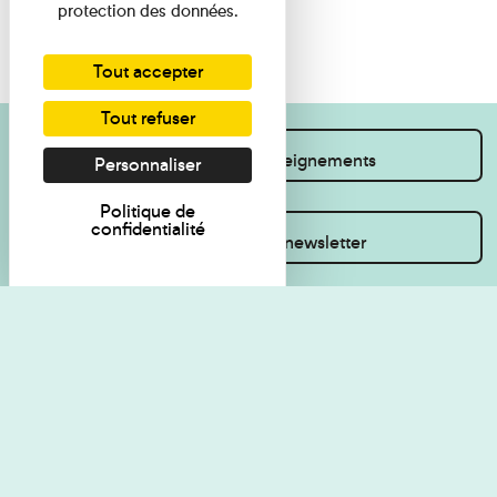
protection des données.
Tout accepter
Tout refuser
Je souhaite des renseignements
Personnaliser
Politique de
confidentialité
Inscrivez-vous à la newsletter
Règlement de visite
Politique de
confidentialité
Contact
Accessibilité : non
Plan du site