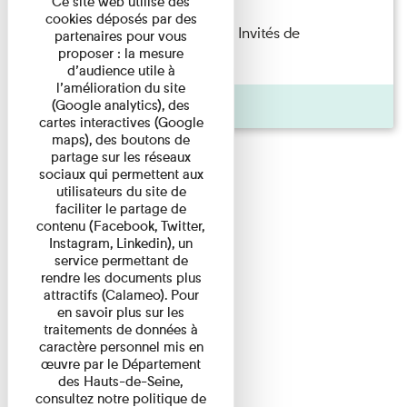
Ce site web utilise des
cookies déposés par des
Fanny Taillandier – Foudres Les Invités de
partenaires pour vous
proposer : la mesure
l’Imprimerie n°6 Lecture ...
d’audience utile à
l’amélioration du site
Pages
(Google analytics), des
cartes interactives (Google
maps), des boutons de
partage sur les réseaux
sociaux qui permettent aux
utilisateurs du site de
faciliter le partage de
contenu (Facebook, Twitter,
Instagram, Linkedin), un
service permettant de
rendre les documents plus
attractifs (Calameo). Pour
en savoir plus sur les
traitements de données à
caractère personnel mis en
œuvre par le Département
des Hauts-de-Seine,
consultez notre politique de