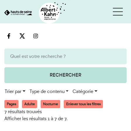
Cookies et traceurs utilisés sur ce site
Aller
Aller
au
à
contenu
la
recherche
RECHERCHER
Trier par
Type de contenu
Catégorie
Pages
Adulte
Nocturne
Enlever tous les filtres
7 résultats trouvés
Afficher les résultats 1 à 7 de 7.