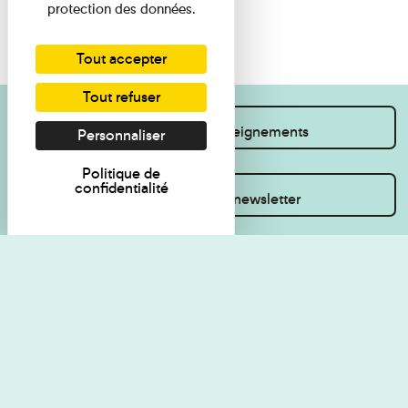
protection des données.
Tout accepter
Tout refuser
Je souhaite des renseignements
Personnaliser
Politique de
confidentialité
Inscrivez-vous à la newsletter
Règlement de visite
Politique de
confidentialité
Contact
Accessibilité : non
Plan du site