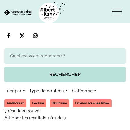
Cookies et traceurs utilisés sur ce site
Aller
Aller
au
à
contenu
la
recherche
RECHERCHER
Trier par
Type de contenu
Catégorie
Auditorium
Lecture
Nocturne
Enlever tous les filtres
7 résultats trouvés
Afficher les résultats 1 à 7 de 7.