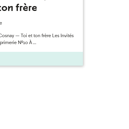
ton frère
e
Cosnay — Toi et ton frère Les Invités
primerie n°10 À ...