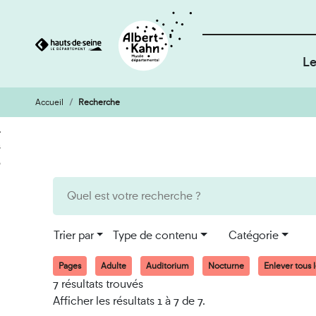
Le
Accueil
Recherche
Cookies et traceurs utilisés sur ce site
Aller
Aller
au
à
contenu
la
recherche
Trier par
Type de contenu
Catégorie
Pages
Adulte
Auditorium
Nocturne
Enlever tous le
7 résultats trouvés
Afficher les résultats 1 à 7 de 7.