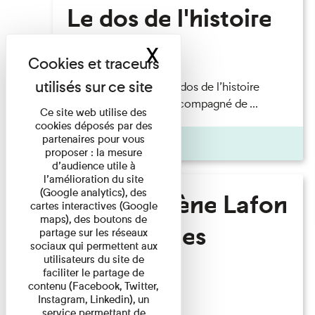
Le dos de l'histoire
X
Masquer le band
Lecture
Philippe Artières — Le dos de l’histoire
Lecture par l’auteur accompagné de ...
Ce site web utilise des
cookies déposés par des
partenaires pour vous
Pages
proposer : la mesure
d’audience utile à
l’amélioration du site
(Google analytics), des
Marie-Hélène Lafon
cartes interactives (Google
maps), des boutons de
- Où sont les
partage sur les réseaux
sociaux qui permettent aux
hommes ?
utilisateurs du site de
faciliter le partage de
contenu (Facebook, Twitter,
Instagram, Linkedin), un
Lecture
service permettant de