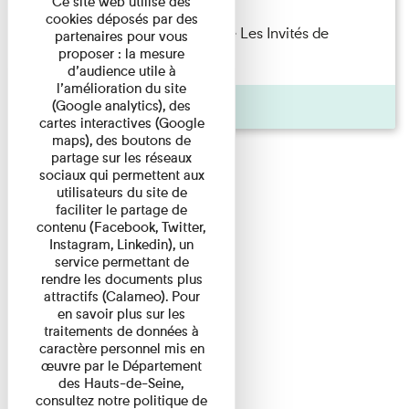
Ce site web utilise des
cookies déposés par des
Marie Cosnay — Toi et ton frère Les Invités de
partenaires pour vous
proposer : la mesure
l'Imprimerie n°10 À ...
d’audience utile à
l’amélioration du site
Pages
(Google analytics), des
cartes interactives (Google
maps), des boutons de
partage sur les réseaux
sociaux qui permettent aux
utilisateurs du site de
faciliter le partage de
contenu (Facebook, Twitter,
Instagram, Linkedin), un
service permettant de
rendre les documents plus
attractifs (Calameo). Pour
en savoir plus sur les
traitements de données à
caractère personnel mis en
œuvre par le Département
des Hauts-de-Seine,
consultez notre politique de