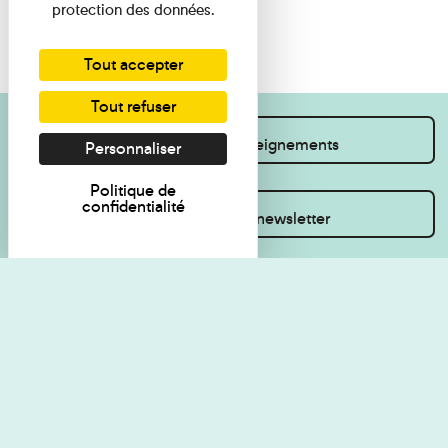
protection des données.
Tout accepter
Tout refuser
Je souhaite des renseignements
Personnaliser
Politique de
confidentialité
Inscrivez-vous à la newsletter
Règlement de visite
Politique de
confidentialité
Contact
Accessibilité : non
Plan du site