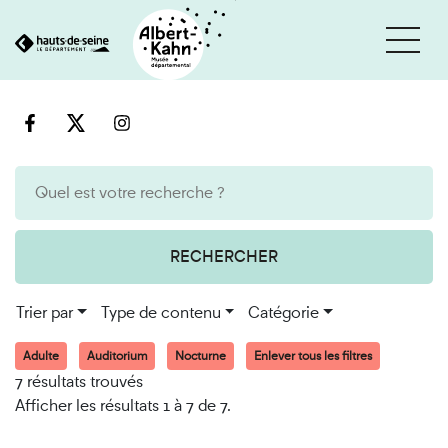
Cookies et traceurs utilisés sur ce site
Aller
Aller
au
à
contenu
la
recherche
RECHERCHER
Trier par
Type de contenu
Catégorie
Adulte
Auditorium
Nocturne
Enlever tous les filtres
7 résultats trouvés
Afficher les résultats 1 à 7 de 7.