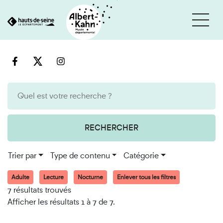
Cookies et traceurs utilisés sur ce site
Aller
Aller
au
à
contenu
la
recherche
RECHERCHER
Trier par
Type de contenu
Catégorie
Adulte
Lecture
Nocturne
Enlever tous les filtres
7 résultats trouvés
Afficher les résultats 1 à 7 de 7.