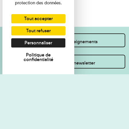
protection des données.
Tout accepter
Tout refuser
Je souhaite des renseignements
Personnaliser
Politique de
confidentialité
Inscrivez-vous à la newsletter
Règlement de visite
Politique de
confidentialité
Contact
Accessibilité : non
Plan du site