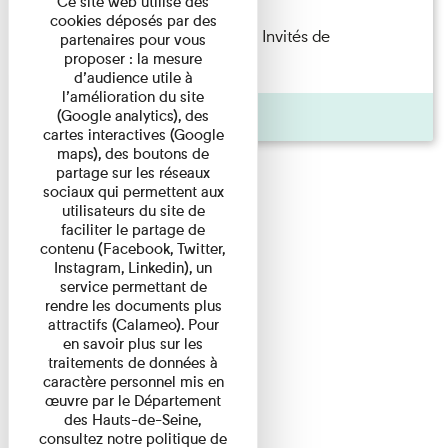
Ce site web utilise des
cookies déposés par des
Fanny Taillandier – Foudres Les Invités de
partenaires pour vous
proposer : la mesure
l’Imprimerie n°6 Lecture ...
d’audience utile à
l’amélioration du site
Pages
(Google analytics), des
cartes interactives (Google
maps), des boutons de
partage sur les réseaux
sociaux qui permettent aux
utilisateurs du site de
faciliter le partage de
contenu (Facebook, Twitter,
Instagram, Linkedin), un
service permettant de
rendre les documents plus
attractifs (Calameo). Pour
en savoir plus sur les
traitements de données à
caractère personnel mis en
œuvre par le Département
des Hauts-de-Seine,
consultez notre politique de