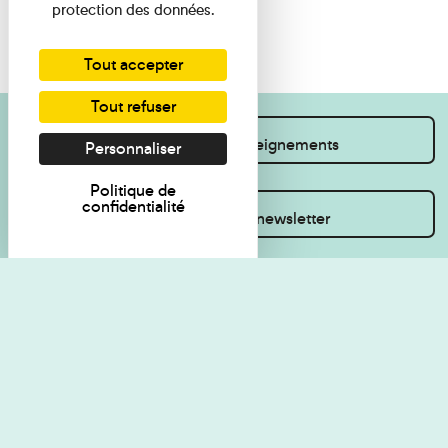
protection des données.
Tout accepter
Tout refuser
Je souhaite des renseignements
Personnaliser
Politique de
confidentialité
Inscrivez-vous à la newsletter
Règlement de visite
Politique de
confidentialité
Contact
Accessibilité : non
Plan du site