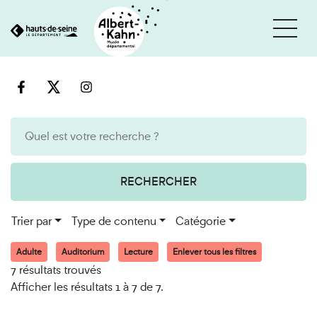
Cookies et traceurs utilisés sur ce site
Aller
Aller
au
à
contenu
la
recherche
RECHERCHER
Trier par
Type de contenu
Catégorie
Adulte
Auditorium
Lecture
Enlever tous les filtres
7 résultats trouvés
Afficher les résultats 1 à 7 de 7.