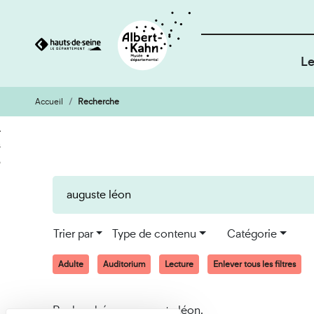
Le
Accueil
Recherche
Cookies et traceurs utilisés sur ce site
Aller
Aller
au
à
contenu
la
recherche
Trier par
Type de contenu
Catégorie
Adulte
Auditorium
Lecture
Enlever tous les filtres
Recherché pour auguste léon.