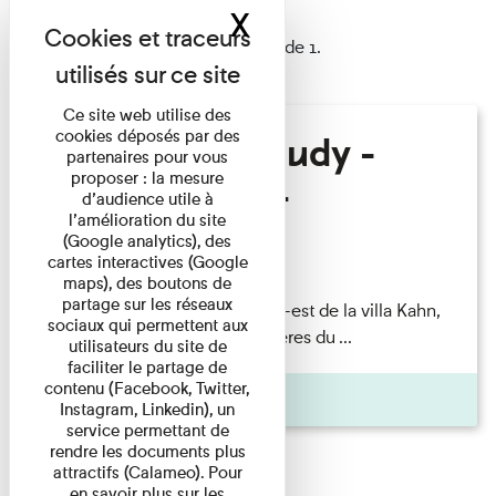
X
Masquer le band
1 résultat trouvé
Afficher les résultats 1 à 1 de 1.
Ce site web utilise des
cookies déposés par des
Hélène Gaudy -
partenaires pour vous
proposer : la mesure
Villa Zamir
d’audience utile à
l’amélioration du site
(Google analytics), des
Lecture
cartes interactives (Google
maps), des boutons de
partage sur les réseaux
couchant) [Angle nord-est de la villa Kahn,
sociaux qui permettent aux
dite villa Zamir et lumières du ...
utilisateurs du site de
faciliter le partage de
contenu (Facebook, Twitter,
Pages
Instagram, Linkedin), un
service permettant de
rendre les documents plus
attractifs (Calameo). Pour
en savoir plus sur les