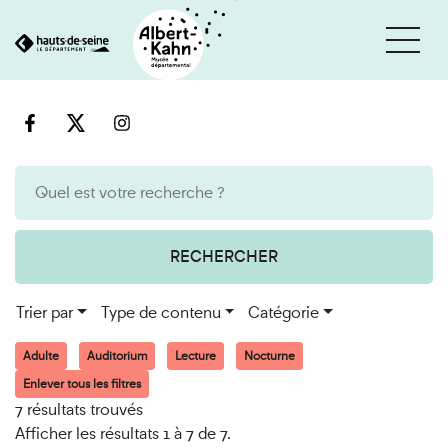
Cookies et traceurs utilisés sur ce site
Aller
Aller
au
à
contenu
la
recherche
RECHERCHER
Trier par
Type de contenu
Catégorie
Adulte
Auditorium
Lecture
Nocturne
Enlever tous les filtres
7 résultats trouvés
Afficher les résultats 1 à 7 de 7.