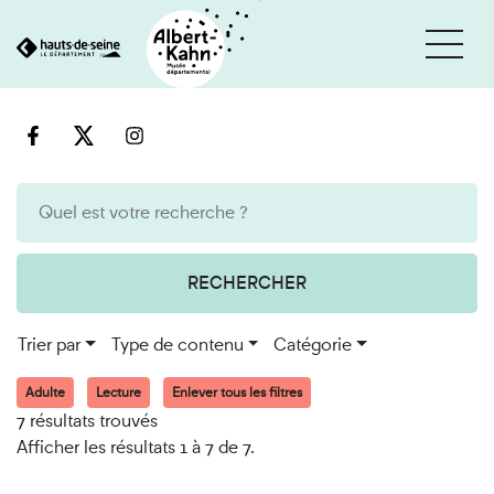
Cookies et traceurs utilisés sur ce site
Aller
Aller
au
à
contenu
la
recherche
RECHERCHER
Trier par
Type de contenu
Catégorie
Adulte
Lecture
Enlever tous les filtres
7 résultats trouvés
Afficher les résultats 1 à 7 de 7.