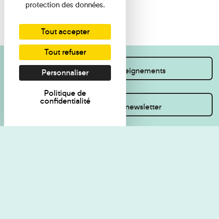
protection des données.
Tout accepter
Tout refuser
Je souhaite des renseignements
Personnaliser
Politique de
confidentialité
Inscrivez-vous à la newsletter
Règlement de visite
Politique de
confidentialité
Contact
Accessibilité : non
Plan du site