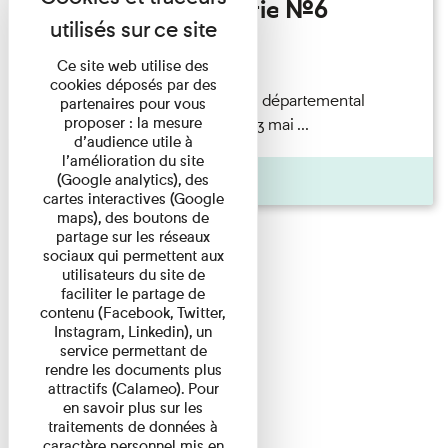
Invités de l’Imprimerie n°6
Lecture
Ce site web utilise des
cookies déposés par des
autochrome, A63911S) © Musée départemental
partenaires pour vous
proposer : la mesure
Albert
Kahn
/ CD92 Samedi 13 mai ...
d’audience utile à
l’amélioration du site
Pages
(Google analytics), des
cartes interactives (Google
maps), des boutons de
partage sur les réseaux
sociaux qui permettent aux
utilisateurs du site de
faciliter le partage de
contenu (Facebook, Twitter,
Instagram, Linkedin), un
service permettant de
rendre les documents plus
attractifs (Calameo). Pour
en savoir plus sur les
traitements de données à
caractère personnel mis en