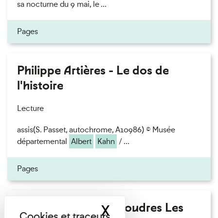
sa nocturne du 9 mai, le ...
Pages
Philippe Artières - Le dos de
l'histoire
Lecture
assis(S. Passet, autochrome, A10986) © Musée
départemental
Albert
Kahn
/ ...
Pages
Fanny Taillandier - Foudres Les
X
Masquer le band