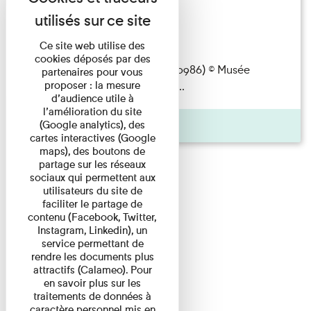
l'histoire
Lecture
Ce site web utilise des
cookies déposés par des
assis(S. Passet, autochrome, A10986) © Musée
partenaires pour vous
proposer : la mesure
départemental
Albert
Kahn
/ ...
d’audience utile à
l’amélioration du site
Pages
(Google analytics), des
cartes interactives (Google
maps), des boutons de
partage sur les réseaux
sociaux qui permettent aux
utilisateurs du site de
faciliter le partage de
contenu (Facebook, Twitter,
Instagram, Linkedin), un
service permettant de
rendre les documents plus
attractifs (Calameo). Pour
en savoir plus sur les
traitements de données à
caractère personnel mis en