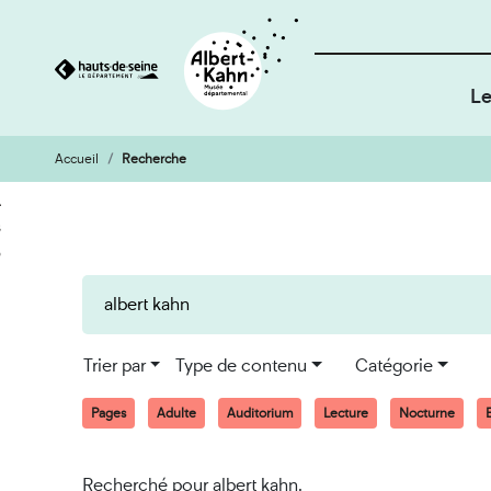
Le
Accueil
Recherche
Cookies et traceurs utilisés sur ce site
Aller
Aller
au
à
contenu
la
recherche
Trier par
Type de contenu
Catégorie
Pages
Adulte
Auditorium
Lecture
Nocturne
E
Recherché pour albert kahn.