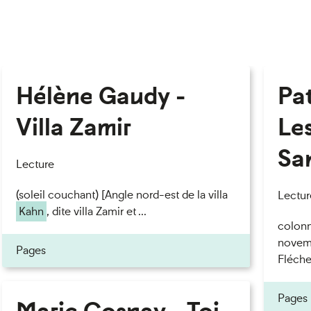
Hélène Gaudy -
Pa
Villa Zamir
Le
Sa
Lecture
(soleil couchant) [Angle nord-est de la villa
Lectur
Kahn
, dite villa Zamir et ...
colonn
novemb
Pages
Fléchet
Pages
Marie Cosnay - Toi