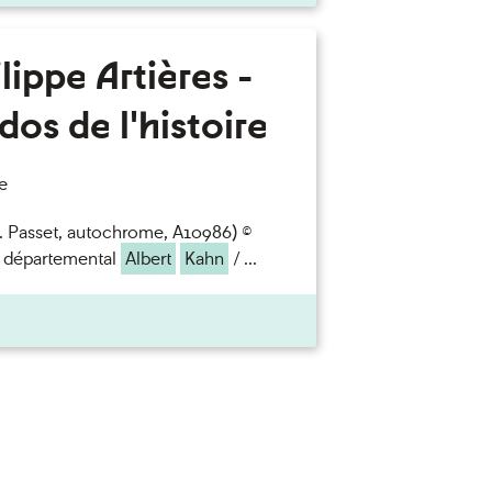
lippe Artières -
dos de l'histoire
e
S. Passet, autochrome, A10986) ©
 départemental
Albert
Kahn
/ ...