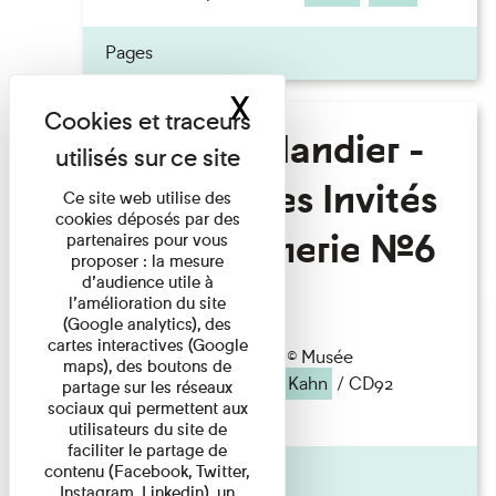
Pages
X
Masquer le band
Fanny Taillandier -
Foudres Les Invités
Ce site web utilise des
cookies déposés par des
de l’Imprimerie n°6
partenaires pour vous
proposer : la mesure
d’audience utile à
l’amélioration du site
Lecture
(Google analytics), des
cartes interactives (Google
autochrome, A63911S) © Musée
maps), des boutons de
départemental
Albert
Kahn
/ CD92
partage sur les réseaux
sociaux qui permettent aux
Samedi 13 mai ...
utilisateurs du site de
faciliter le partage de
contenu (Facebook, Twitter,
Pages
Instagram, Linkedin), un