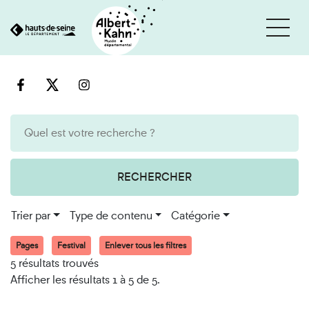
Cookies et traceurs utilisés sur ce site
Aller
Aller
au
à
contenu
la
recherche
RECHERCHER
Trier par
Type de contenu
Catégorie
Pages
Festival
Enlever tous les filtres
5 résultats trouvés
Afficher les résultats 1 à 5 de 5.